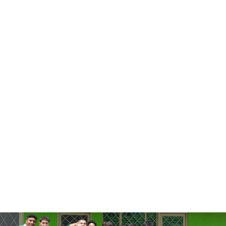
unidad educativa bahia solano
Estamos orgullosos de estos
números
381
Alumnos Graduados