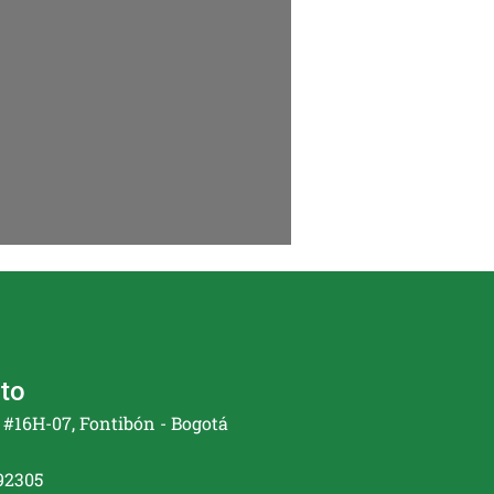
to
2 #16H-07, Fontibón - Bogotá
92305