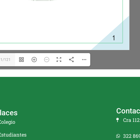
1/121
Contac
laces
Cra 11
Colegio
Estudiantes
322 86