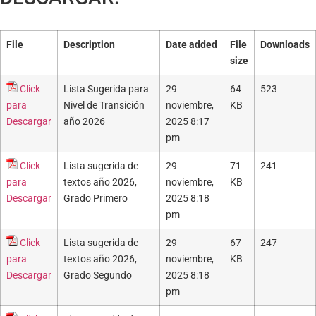
File
Description
Date added
File
Downloads
size
Click
Lista Sugerida para
29
64
523
para
Nivel de Transición
noviembre,
KB
Descargar
año 2026
2025 8:17
pm
Click
Lista sugerida de
29
71
241
para
textos año 2026,
noviembre,
KB
Descargar
Grado Primero
2025 8:18
pm
Click
Lista sugerida de
29
67
247
para
textos año 2026,
noviembre,
KB
Descargar
Grado Segundo
2025 8:18
pm