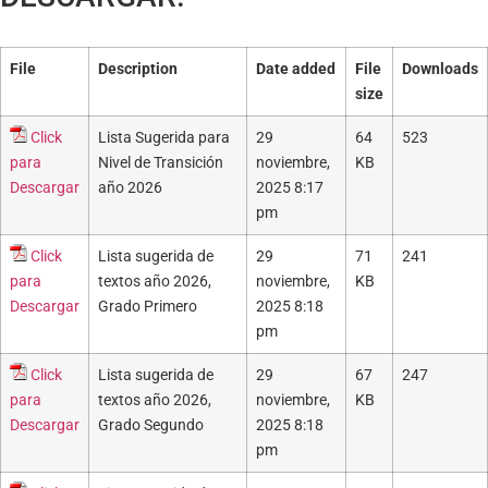
File
Description
Date added
File
Downloads
size
Click
Lista Sugerida para
29
64
523
para
Nivel de Transición
noviembre,
KB
Descargar
año 2026
2025 8:17
pm
Click
Lista sugerida de
29
71
241
para
textos año 2026,
noviembre,
KB
Descargar
Grado Primero
2025 8:18
pm
Click
Lista sugerida de
29
67
247
para
textos año 2026,
noviembre,
KB
Descargar
Grado Segundo
2025 8:18
pm