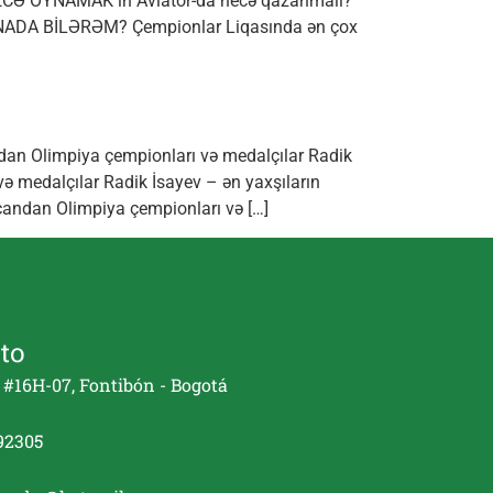
NECƏ OYNAMAK in Aviator-da necə qazanmalı?
Z OYNADA BİLƏRƏM? Çempionlar Liqasında ən çox
dan Olimpiya çempionları və medalçılar Radik
 medalçılar Radik İsayev – ən yaxşıların
andan Olimpiya çempionları və […]
to
2 #16H-07, Fontibón - Bogotá
92305