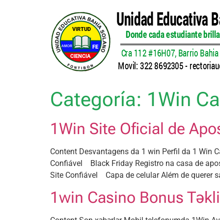
Categoría:
1Win Ca
1Win Site Oficial de Ap
Content Desvantagens da 1 win Perfil da 1 Wi
Confiável Black Friday Registro na casa de apos
Site Confiável Capa de celular Além de querer sa
1win Casino Bonus Təkli