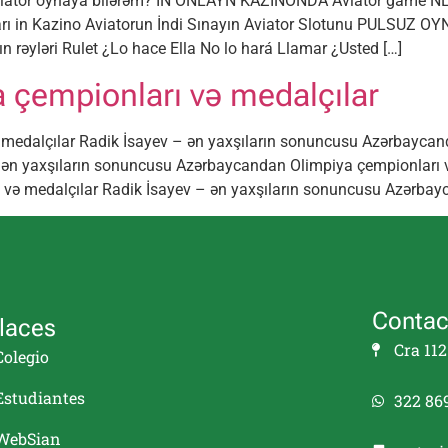
Aviator oynaya bilərəm? IN ONLAYN KAZİNONDA Aviator game 
yaları in Kazino Aviatorun İndi Sınayın Aviator Slotunu PULSU
 rəyləri Rulet ¿Lo hace Ella No lo hará Llamar ¿Usted […]
 çempionları və medalçılar
medalçılar Radik İsayev – ən yaxşıların sonuncusu Azərbaycan
 ən yaxşıların sonuncusu Azərbaycandan Olimpiya çempionları və
ə medalçılar Radik İsayev – ən yaxşıların sonuncusu Azərbayc
Contac
laces
Cra 11
Colegio
Estudiantes
322 86
WebSian